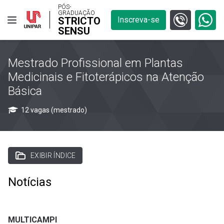
PÓS-
GRADUAÇÃO
STRICTO
Inscreva-se
SENSU
Mestrado Profissional em Plantas
Medicinais e Fitoterápicos na Atenção
Básica
12 vagas (mestrado)
EXIBIR ÍNDICE
Notícias
MULTICAMPI