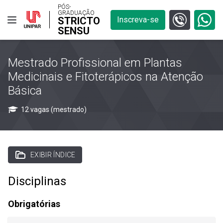
PÓS-
GRADUAÇÃO
STRICTO
Inscreva-se
SENSU
Mestrado Profissional em Plantas
Medicinais e Fitoterápicos na Atenção
Básica
12 vagas (mestrado)
EXIBIR ÍNDICE
Disciplinas
Obrigatórias