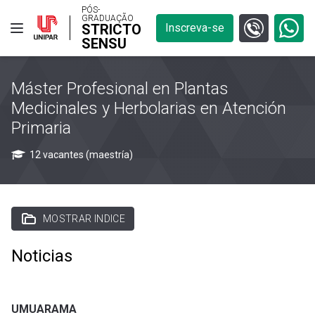
PÓS-
GRADUAÇÃO
STRICTO
Inscreva-se
SENSU
Máster Profesional en Plantas
Medicinales y Herbolarias en Atención
Primaria
12 vacantes (maestría)
MOSTRAR INDICE
Noticias
UMUARAMA