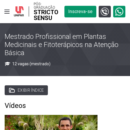
PÓS-
GRADUAÇÃO
STRICTO
Inscreva-se
SENSU
Mestrado Profissional em Plantas
Medicinais e Fitoterápicos na Atenção
Básica
12 vagas (mestrado)
EXIBIR ÍNDICE
Vídeos