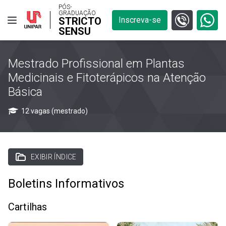
PÓS-
GRADUAÇÃO
STRICTO
Inscreva-se
SENSU
Mestrado Profissional em Plantas
Medicinais e Fitoterápicos na Atenção
Básica
12 vagas (mestrado)
EXIBIR ÍNDICE
Boletins Informativos
Cartilhas