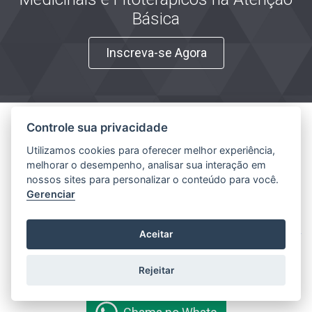
Básica
Inscreva-se Agora
Controle sua privacidade
Atendimento ao Estudante
Utilizamos cookies para oferecer melhor experiência,
melhorar o desempenho, analisar sua interação em
0800 601 4031
nossos sites para personalizar o conteúdo para você.
Gerenciar
Chama no Whats
X
Aceitar
Atendimento ao Candidato
Rejeitar
0800 601 4031