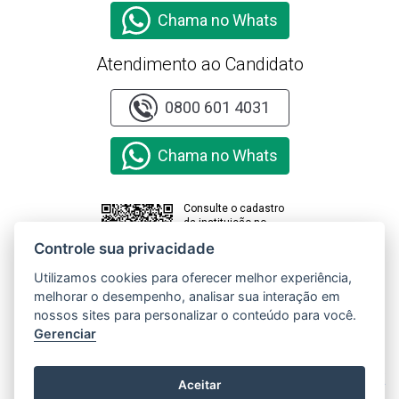
Chama no Whats
Atendimento ao Candidato
0800 601 4031
Chama no Whats
Consulte o cadastro
da instituição no
sistema e-MEC
Controle sua privacidade
Utilizamos cookies para oferecer melhor experiência,
melhorar o desempenho, analisar sua interação em
Clique aqui e
nossos sites para personalizar o conteúdo para você.
acesse o
Relatório de
Gerenciar
Transparência
e Igualdade
Salarial de
X
Aceitar
Mulheres e
Homens