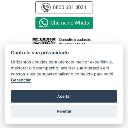
0800 601 4031
Chama no Whats
Consulte o cadastro
da instituição no
sistema e-MEC
Controle sua privacidade
Utilizamos cookies para oferecer melhor experiência,
melhorar o desempenho, analisar sua interação em
Clique aqui e
acesse o
nossos sites para personalizar o conteúdo para você.
Relatório de
Gerenciar
Transparência
e Igualdade
Salarial de
X
Aceitar
Mulheres e
Homens
Rejeitar
Copyright © 2000 - 2026 Universidade Paranaense. Todos os direitos
reservados.
Gerenciar cookies