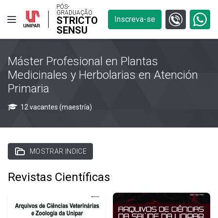
PÓS-
GRADUAÇÃO
STRICTO
Inscreva-se
SENSU
Máster Profesional en Plantas
Medicinales y Herbolarias en Atención
Primaria
12 vacantes (maestría)
MOSTRAR INDICE
Revistas Científicas