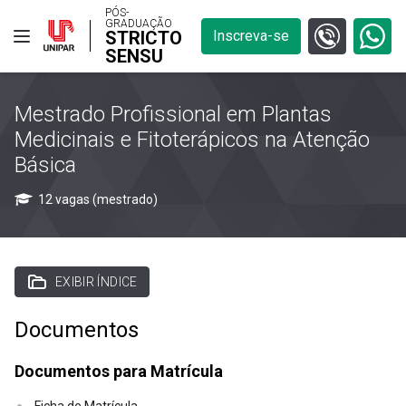
PÓS-
GRADUAÇÃO
STRICTO
Inscreva-se
SENSU
Mestrado Profissional em Plantas
Medicinais e Fitoterápicos na Atenção
Básica
12 vagas (mestrado)
EXIBIR ÍNDICE
Documentos
Documentos para Matrícula