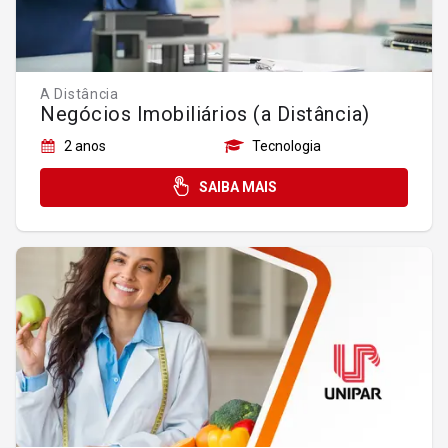
Licenciatura
Segunda Graduação
Segunda Licenciatura
Tecnologia
A Distância
Negócios Imobiliários (a Distância)
2 anos
Tecnologia
Integral
SAIBA MAIS
Matutino
Vespertino
Noturno
Online