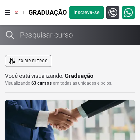
GRADUAÇÃO
Inscreva-se
EXIBIR FILTROS
Você está visualizando:
Graduação
Onde você quer estudar?
Visualizando
63 cursos
em todas as unidades e polos.
Área do conhecimento
Bacharelado