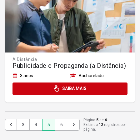
A Distância
Publicidade e Propaganda (a Distância)
3 anos
Bacharelado
SAIBA MAIS
Página
5
de
6
.
3
4
5
6
Exibindo
12
registros por
Anterior
Próximo
página.