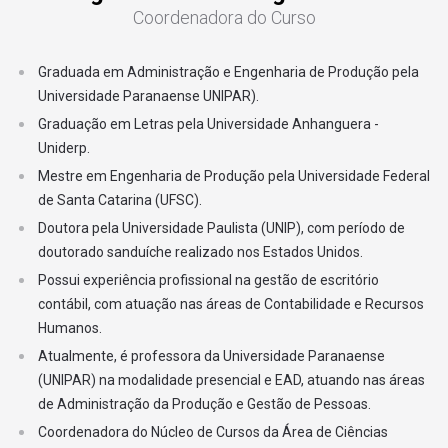
Coordenadora do Curso
MÓDULO 7
Graduada em Administração e Engenharia de Produção pela
13
Operações Logísticas Internacionais e Reversa
Universidade Paranaense UNIPAR).
Graduação em Letras pela Universidade Anhanguera -
14
Gestão da Segurança no Trabalho
Uniderp.
Mestre em Engenharia de Produção pela Universidade Federal
MÓDULO 8
de Santa Catarina (UFSC).
15
Extensão II
Doutora pela Universidade Paulista (UNIP), com período de
doutorado sanduíche realizado nos Estados Unidos.
Possui experiência profissional na gestão de escritório
16
Custos e Formação de Preços
contábil, com atuação nas áreas de Contabilidade e Recursos
Humanos.
17
Gestão da Qualidade
Atualmente, é professora da Universidade Paranaense
(UNIPAR) na modalidade presencial e EAD, atuando nas áreas
de Administração da Produção e Gestão de Pessoas.
Coordenadora do Núcleo de Cursos da Área de Ciências