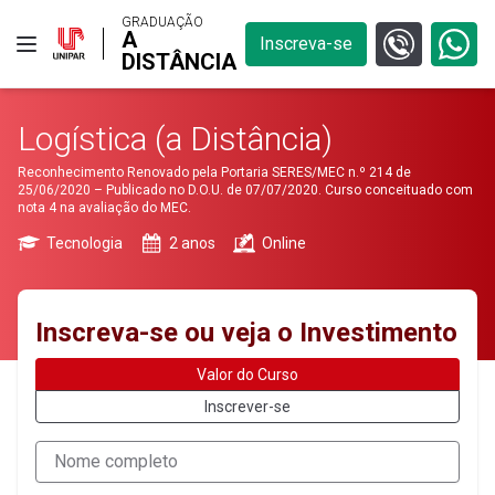
GRADUAÇÃO
A
Inscreva-se
DISTÂNCIA
Logística (a Distância)
Reconhecimento Renovado pela Portaria SERES/MEC n.º 214 de
25/06/2020 – Publicado no D.O.U. de 07/07/2020. Curso conceituado com
nota 4 na avaliação do MEC.
Tecnologia
2 anos
Online
Inscreva-se ou veja o Investimento
Valor do Curso
Inscrever-se