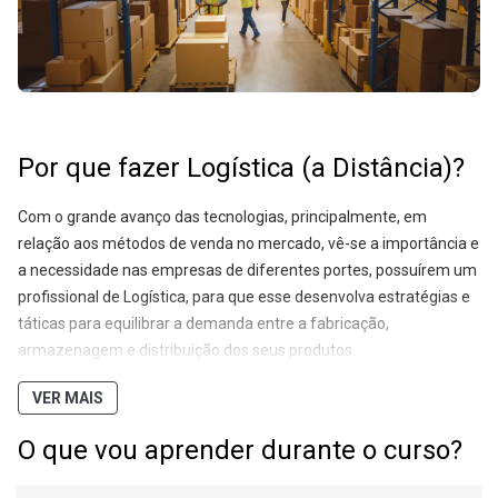
Por que fazer Logística (a Distância)?
Com o grande avanço das tecnologias, principalmente, em
relação aos métodos de venda no mercado, vê-se a importância e
a necessidade nas empresas de diferentes portes, possuírem um
profissional de Logística, para que esse desenvolva estratégias e
táticas para equilibrar a demanda entre a fabricação,
armazenagem e distribuição dos seus produtos.
Objetivos:
VER MAIS
O curso em Logística objetiva formar profissionais especializados
O que vou aprender durante o curso?
em aquisição, recebimento, armazenagem, distribuição e
transporte de produtos. Utilizando metodologias e tecnologias