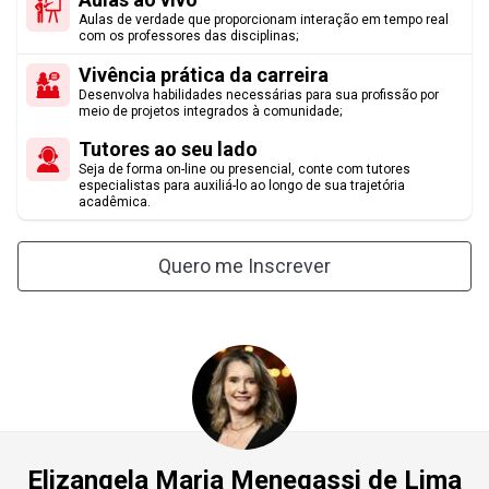
gerente de logística, gerente de cadeia de suprimento, gerente de
Aulas de verdade que proporcionam interação em tempo real
6
Mercadologia
com os professores das disciplinas;
operações, supervisor de operações, supervisor de cadeia de
Vivência prática da carreira
suprimento, analista de resultados das operações logísticas,
7
Administração das Operações de Produção
Desenvolva habilidades necessárias para sua profissão por
analista de rotas e meios de transporte, analista de processos
meio de projetos integrados à comunidade;
logísticos, entre outras atividades relacionadas à consultoria em
MÓDULO 5
Tutores ao seu lado
Logística.
Seja de forma on-line ou presencial, conte com tutores
especialistas para auxiliá-lo ao longo de sua trajetória
8
Economia e Sociedade
acadêmica.
9
Ferramentas de Gestão Aplicada à Qualidade
Quero me Inscrever
MÓDULO 6
10
Extensão I
11
Operações Logísticas de Produtos e Serviços
Elizangela Maria Menegassi de Lima
12
Gestão de Terminais e Armazéns