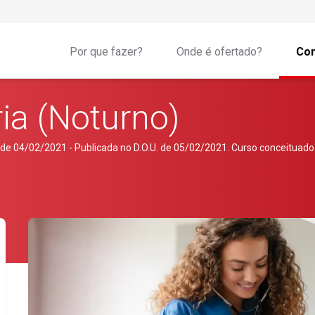
Por que fazer?
Onde é ofertado?
Com
ia (Noturno)
 04/02/2021 - Publicada no D.O.U. de 05/02/2021. Curso conceituado