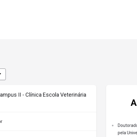
rincipais desafios do mercado de
 dos animais. São diversos projetos
ssionalização dos acadêmicos em várias
 seria possível sem a contribuição de um
listas que instigam os alunos a
idades no mercado de trabalho. Além de
atenção à saúde de animais de pequeno e
uar em diversas áreas como no controle
mpus II - Clínica Escola Veterinária
A
 de saúde pública e, ainda, na área
r novas pesquisas científicas.
br
Doutorado
pela Univ