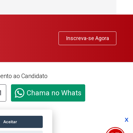
Inscreva-se Agora
ento ao Candidato
1
Chama no Whats
e aqui e acesse o
X
ório de Transparência e
Aceitar
ade Salarial de
res e Homens