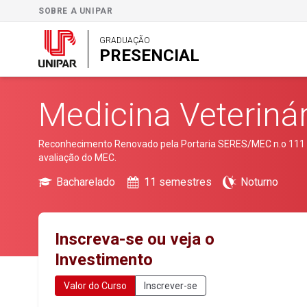
SOBRE A UNIPAR
GRADUAÇÃO
PRESENCIAL
Medicina Veterinár
Reconhecimento Renovado pela Portaria SERES/MEC n.o 111 de
avaliação do MEC.
Bacharelado
11 semestres
Noturno
Inscreva-se ou veja o
Investimento
Valor do Curso
Inscrever-se