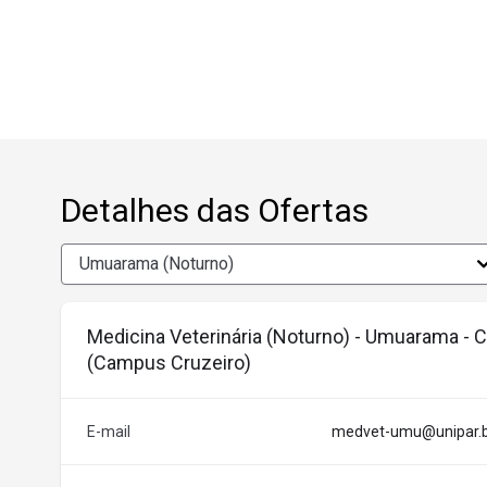
qualidade. O aluno aprende na prática, enfrentando os p
trabalho e buscando as melhores soluções para a saúde
(pesquisa e extensão) e atividades que buscam a profi
áreas de atuação da Medicina Veterinária. E nada disso
corpo docente formado por doutores, mestres e especia
alcançarem novos patamares do conhecimento.
Detalhes das Ofertas
Mercado de Trabalho
O Médico Veterinário possui um vasto leque de oportun
sua atuação em clínicas e hospitais veterinários, com 
grande porte, o profissional tem pleno domínio para at
Medicina Veterinária (Noturno) - Umuarama - Ca
(Campus Cruzeiro)
de qualidade de alimentos de origem animal, em projetos
acadêmica - utilizando o seu conhecimento para fomenta
E-mail
medvet-umu@unipar.