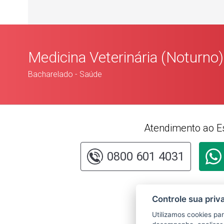
Medicina Veterinária (Noturno)
Bacharelado - Saúde
Atendimento ao E
0800 601 4031
Consu
Controle sua priv
da ins
siste
Utilizamos cookies pa