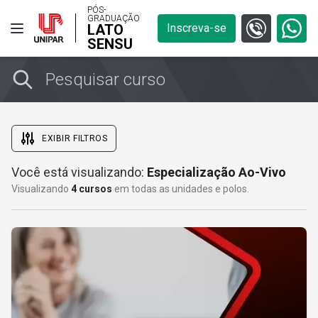
PÓS-
GRADUAÇÃO
LATO
Inscreva-se
SENSU
EXIBIR FILTROS
Você está visualizando:
Especialização Ao-Vivo
Online - Ao Vivo
Visualizando
4 cursos
em todas as unidades e polos.
LIMPAR SELEÇÃO
Onde você quer estudar?
Área do conhecimento