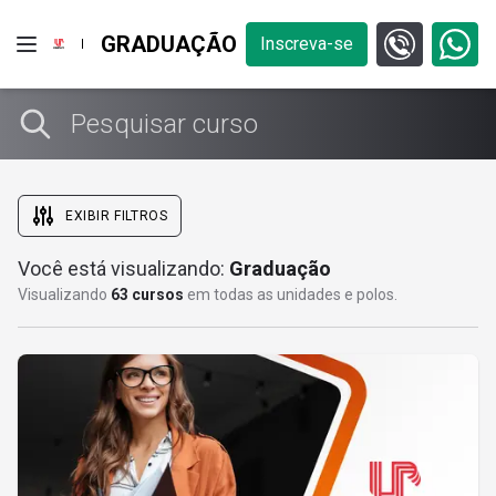
GRADUAÇÃO
Inscreva-se
EXIBIR FILTROS
Você está visualizando:
Graduação
Onde você quer estudar?
Visualizando
63 cursos
em todas as unidades e polos.
Área do conhecimento
Bacharelado