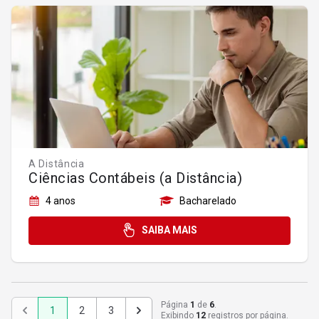
A Distância
Ciências Contábeis (a Distância)
4 anos
Bacharelado
SAIBA MAIS
Página
1
de
6
.
1
2
3
Exibindo
12
registros por página.
Anterior
Próximo