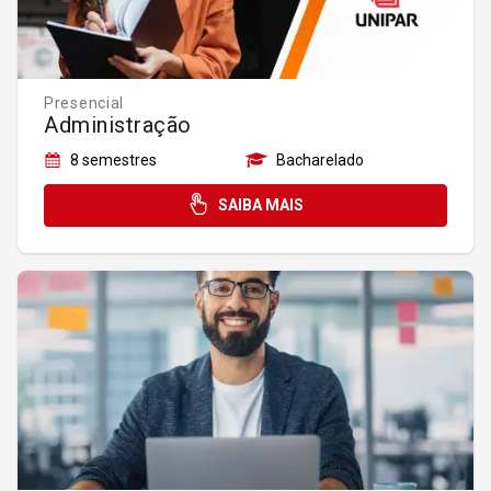
Licenciatura
Segunda Graduação
Segunda Licenciatura
Tecnologia
Presencial
Administração
8 semestres
Bacharelado
Integral
SAIBA MAIS
Matutino
Vespertino
Noturno
Online