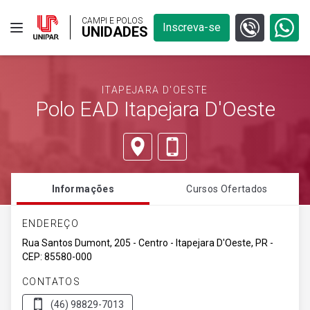
CAMPI E POLOS
Inscreva-se
UNIDADES
ITAPEJARA D'OESTE
Polo EAD Itapejara D'Oeste
Informações
Cursos Ofertados
ENDEREÇO
Rua Santos Dumont, 205 - Centro - Itapejara D'Oeste, PR -
CEP: 85580-000
CONTATOS
(46) 98829-7013