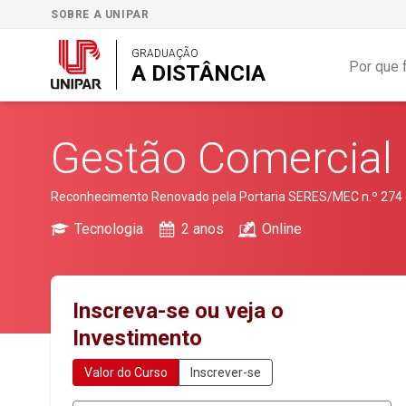
SOBRE A UNIPAR
GRADUAÇÃO
Por que 
A DISTÂNCIA
Gestão Comercial (
Reconhecimento Renovado pela Portaria SERES/MEC n.º 274 de
Tecnologia
2 anos
Online
Inscreva-se ou veja o
Investimento
Valor do Curso
Inscrever-se