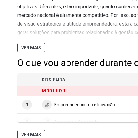
objetivos diferentes, é tão importante, quanto conhece
mercado nacional é altamente competitivo. Por isso, ao 
de visão estratégica e atitude empreendedora, estará c
gerar soluções para problemas relacionados à gestão c
gestão do relacionamento, criação de vantagens e estrat
VER MAIS
questões, que afetam o desempenho das organizações
O que vou aprender durante 
Objetivos:
O curso é focado nas transações comerciais, onde o t
DISCIPLINA
à organização, atendendo às diversas formas de interve
MÓDULO 1
etc.) de qualquer setor, seja indústria, comércio ou pre
fluxo de informações e ações de negociação com cliente
1
Empreendedorismo e Inovação
gerenciando a relação entre custo, preço e valor agrega
institucional da empresa.
2
Economia e Sociedade
Perfil profissional:
VER MAIS
MÓDULO 2