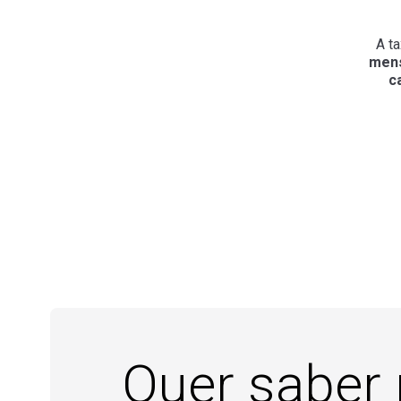
15
Extensão II
A t
mens
16
Custos e Formação de Preços
c
17
Contabilidade e Planejamento Tributário
Quer saber 