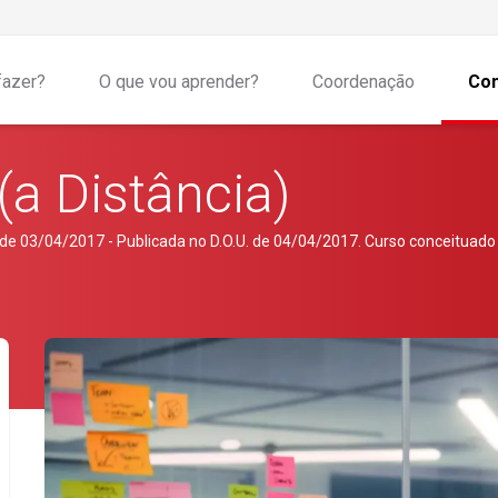
fazer?
O que vou aprender?
Coordenação
Com
a Distância)
 03/04/2017 - Publicada no D.O.U. de 04/04/2017. Curso conceituado 