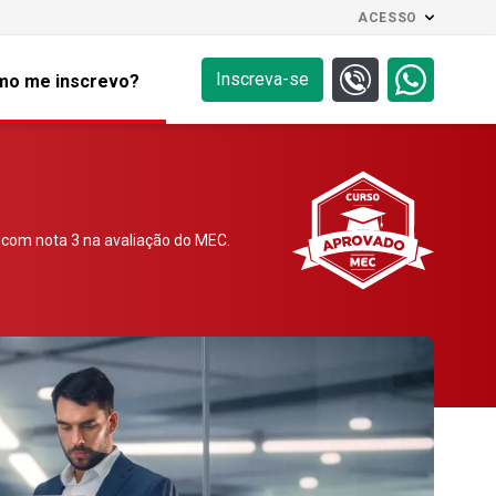
ACESSO
Inscreva-se
o me inscrevo?
com nota 3 na avaliação do MEC.