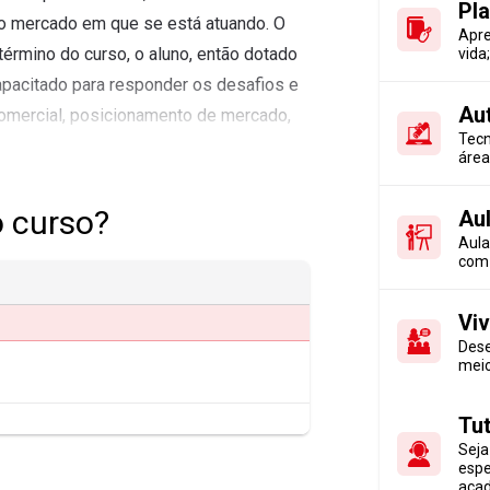
Pla
r o mercado em que se está atuando. O
Apre
término do curso, o aluno, então dotado
vida
apacitado para responder os desafios e
Au
omercial, posicionamento de mercado,
Tecn
égias competitivas, entre outras
área
.
o curso?
Aul
Aula
com 
ecnólogo em Gestão Comercial presta-se
nção (varejo, atacado, representação,
Viv
stação de serviços. Também irá atuar no
Dese
s, definindo estratégias de vendas,
meio
do, proporcionando maior visibilidade
Tu
Seja
espe
aca