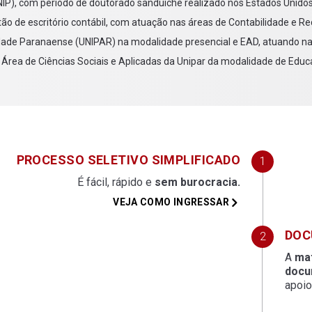
NIP), com período de doutorado sanduíche realizado nos Estados Unidos
stão de escritório contábil, com atuação nas áreas de Contabilidade e 
dade Paranaense (UNIPAR) na modalidade presencial e EAD, atuando n
Área de Ciências Sociais e Aplicadas da Unipar da modalidade de Educa
PROCESSO SELETIVO SIMPLIFICADO
e
É fácil, rápido e
sem burocracia.
VEJA COMO INGRESSAR
DOC
A
mat
docu
apoio