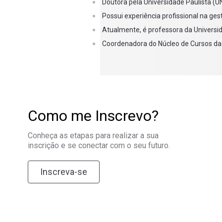
Doutora pela Universidade Paulista (U
9
Gestão de Equipes e Projetos
Possui experiência profissional na ge
Atualmente, é professora da Universi
MÓDULO 6
Coordenadora do Núcleo de Cursos da 
10
Extensão I
11
Marketing de Serviços
Como me Inscrevo?
12
Operação nas Plataformas de e-commerc
Conheça as etapas para realizar a sua
MÓDULO 7
inscrição e se conectar com o seu futuro.
13
Comunicação e Práticas de Consumo
Inscreva-se
14
Gestão de Multicanais
MÓDULO 8