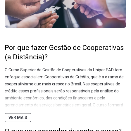
Por que fazer Gestão de Cooperativas
(a Distância)?
O Curso Superior de Gestão de Cooperativas da Unipar EAD tem
enfoque especial em Cooperativas de Crédito, que é a o ramo de
cooperativismo que mais cresce no Brasil. Nas cooperativas de
crédito esses profissionais serão responsáveis pela análise do
ambiente econômico, das condições financeiras e pelo
gerenciamento de serviços bancários em geral. O curso formará
profissionais capazes de atender as necessidades dos
VER MAIS
associados das cooperativas dos mais diversos ramos,
conhecedores dos princípios e doutrinas cooperativas. O curso