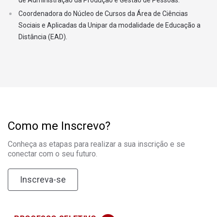
de Administração da Produção e Gestão de Pessoas.
especial nas cooperativas de crédito, pois terá forma
Coordenadora do Núcleo de Cursos da Área de Ciências
aprofundada nesse ramo do cooperativismo. Poderá trabalhar
Sociais e Aplicadas da Unipar da modalidade de Educação a
também associações, sindicatos, organizações sociais e
Distância (EAD).
organizações não governamentais (ONGs). O Cooperativismo de
Crédito é o ramo do cooperativismo que mais cresce no Brasil,
com isso profissionais dessa área terão amplo campo de
trabalho.
Como me Inscrevo?
Conheça as etapas para realizar a sua inscrição e se
conectar com o seu futuro.
Inscreva-se