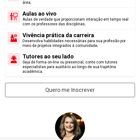
Conhecer as doutrinas, princípios e legislação cooperativista;
área;
MÓDULO 4
Aulas ao vivo
Desenvolver, gerenciar e incentivar atividades ligadas ao
Aulas de verdade que proporcionam interação em tempo real
associativismo;
6
Cálculos Financeiros
com os professores das disciplinas;
Vivência prática da carreira
Aplicar métodos e tecnologias nas cooperativas dos mais
7
Doutrina e Princípios do Cooperativismo
Desenvolva habilidades necessárias para sua profissão por
diversos ramos;
meio de projetos integrados à comunidade;
MÓDULO 5
Atender o interesse dos associados da cooperativa;
Tutores ao seu lado
Seja de forma on-line ou presencial, conte com tutores
Estruturar uma cooperativa de qualquer ramo cooperativista;
especialistas para auxiliá-lo ao longo de sua trajetória
8
Economia Solidária e Circular
acadêmica.
Entender as especificidades do ramo do cooperativismo de
9
Gestão de Pessoas
crédito;
Quero me Inscrever
Conhecer o mercado financeiro e suas especificidades;
MÓDULO 6
Entender a diferença entre bancos comerciais e cooperativas de
10
Extensão I
Crédito;
11
Finanças Empresariais
Compreender o sistema financeiro nacional;