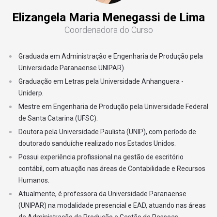
Atuar nas áreas operacionais do Cooperativismo em geral,
Elizangela Maria Menegassi de Lima
12
Formação e Organização de Cooperativista
especialmente nas cooperativas de Crédito.
Coordenadora do Curso
MÓDULO 7
Perfil profissional:
O Tecnólogo formado em Gestão de Cooperativas
Graduada em Administração e Engenharia de Produção pela
13
Governança Corporativa e Cooperativa
(Cooperativismo de Crédito) da Unipar EAD estará apto, a
Universidade Paranaense UNIPAR).
implantar, gerenciar, desenvolver e incentivar todas as atividades
Graduação em Letras pela Universidade Anhanguera -
14
Mercado Financeiro e de Capitais
ligadas ao associativismo e ao cooperativismo. Estará apto a
Uniderp.
atuar em todos os ramos do cooperativismo, em especial no
Mestre em Engenharia de Produção pela Universidade Federal
MÓDULO 8
cooperativismo de crédito, pois na sua formação terá uma forte
de Santa Catarina (UFSC).
base de formação da área financeira, no que se refere ao sistema
15
Extensão II
Doutora pela Universidade Paulista (UNIP), com período de
financeiro nacional, mercado financeiro, governança corporativa e
doutorado sanduíche realizado nos Estados Unidos.
gestão financeira.
Possui experiência profissional na gestão de escritório
16
Processos e Auditoria Financeira
Mercado futuro:
contábil, com atuação nas áreas de Contabilidade e Recursos
Humanos.
O tecnólogo em Gestão de Cooperativas (Cooperativas de
17
Análise de Projetos e Gerenciamento de Riscos
Crédito) pode atuar em cooperativas singulares, centrais,
Atualmente, é professora da Universidade Paranaense
federações ou confederações, sejam elas cooperativas de
(UNIPAR) na modalidade presencial e EAD, atuando nas áreas
produtores, de consumo, mista, de trabalho, habitacionais e em