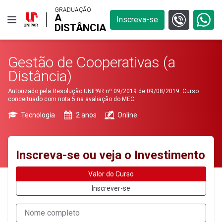
GRADUAÇÃO
A
Inscreva-se
DISTÂNCIA
Gestão de Cooperativas (a
Distância)
Autorizado pela Resolução UNIPAR nº 09/2019 de 09/08/2019. Curso
conceituado com nota 5 na avaliação do MEC.
Tecnologia
2 anos
Online
Inscreva-se ou veja o Investimento
Valor do Curso
Inscrever-se