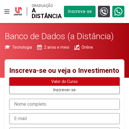
GRADUAÇÃO
A
Inscreva-se
DISTÂNCIA
Banco de Dados (a Distância)
Tecnologia
2 anos e meio
Online
Inscreva-se ou veja o Investimento
Valor do Curso
Inscrever-se