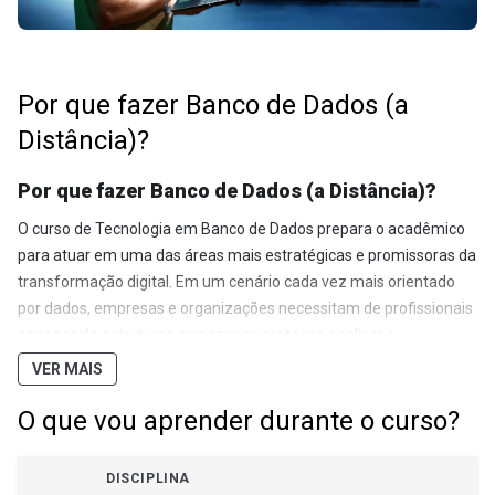
Por que fazer Banco de Dados (a
Distância)?
Por que fazer Banco de Dados (a Distância)?
O curso de Tecnologia em Banco de Dados prepara o acadêmico
para atuar em uma das áreas mais estratégicas e promissoras da
transformação digital. Em um cenário cada vez mais orientado
por dados, empresas e organizações necessitam de profissionais
capazes de estruturar, armazenar, proteger, analisar e
transformar informações em soluções inteligentes para apoio à
VER MAIS
tomada de decisões. Durante a graduação, o aluno desenvolverá
competências em administração de bancos de dados, Big Data,
O que vou aprender durante o curso?
Ciência de Dados, Inteligência Artificial, Machine Learning,
segurança da informação e análise de dados, tornando-se apto
DISCIPLINA
para atuar em ambientes corporativos modernos e altamente