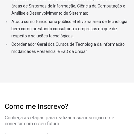
áreas de Sistemas de Informação, Ciência da Computação e
22
EXTENSÃO II
Análise e Desenvolvimento de Sistemas;
Atuou como funcionário público efetivo na área de tecnologia
5º SEMESTRE
bem como prestando consultoria a empresas no que diz
23
Atividade Curricular Presencial em Tecnologia (A
respeito a soluções tecnológicas;
Coordenador Geral dos Cursos de Tecnologia da Informação,
modalidades Presencial e EaD da Unipar.
24
Administração de Banco de Dados
25
Análise de Dados e Mineração
Redes de Computadores e Gestão da Segurança 
26
Informação
Como me Inscrevo?
27
Tópicos Especiais em Tecnologia da Informação
Conheça as etapas para realizar a sua inscrição e se
28
Atividades complementares
conectar com o seu futuro.