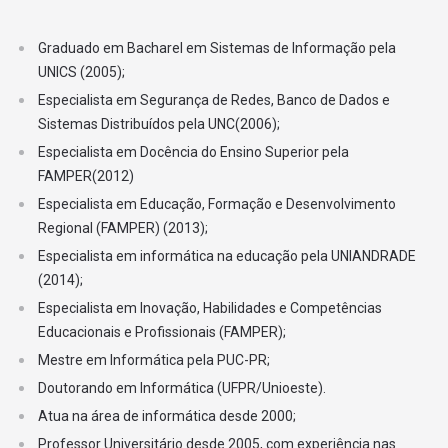
hospitais, órgãos públicos, centros de pesquisa e organizações
orientadas por dados. Entre as principais áreas de atuação
15
Atividades complementares
Graduado em Bacharel em Sistemas de Informação pela
destacam-se: Administração de Banco de Dados (DBA),
UNICS (2005);
Engenharia de Dados, Big Data, Business Intelligence (BI), Ciência
Especialista em Segurança de Redes, Banco de Dados e
16
EXTENSÃO I
de Dados, Mineração de Dados, Inteligência Artificial, Machine
Sistemas Distribuídos pela UNC(2006);
Learning, Governança e Segurança de Dados, Análise de Dados,
4º SEMESTRE
Especialista em Docência do Ensino Superior pela
integração de sistemas e consultoria em infraestrutura de dados.
FAMPER(2012)
O mercado encontra-se em constante expansão devido ao
17
Machine Learning
Especialista em Educação, Formação e Desenvolvimento
crescimento da transformação digital e da necessidade cada vez
Regional (FAMPER) (2013);
maior de profissionais especializados em gestão e análise
18
Programação para Ciência de Dados
estratégica de informações.
Especialista em informática na educação pela UNIANDRADE
(2014);
19
Redes Neurais
Especialista em Inovação, Habilidades e Competências
Educacionais e Profissionais (FAMPER);
Mestre em Informática pela PUC-PR;
20
Inteligência Artificial
Doutorando em Informática (UFPR/Unioeste).
Atua na área de informática desde 2000;
21
Atividades complementares
Professor Universitário desde 2005, com experiência nas