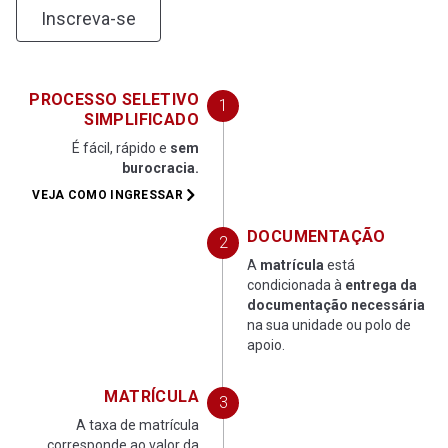
Inscreva-se
29
EXTENSÃO III
DISCIPLINAS OPTATIVAS
PROCESSO SELETIVO
30
Língua Brasileira de Sinais - LIBRAS
SIMPLIFICADO
É fácil, rápido e
sem
31
Noções de Ciências Sociais
burocracia.
VEJA COMO INGRESSAR
32
Governança Corporativa, Gestão de Risco e Comp
DOCUMENTAÇÃO
A
matrícula
está
condicionada à
entrega da
documentação necessária
na sua unidade ou polo de
apoio.
MATRÍCULA
A taxa de matrícula
corresponde ao valor da