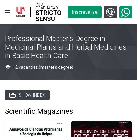
PÓS-
GRADUAÇÃO
STRICTO
Inscreva-se
SENSU
Professional Master’s Degree in
Medicinal Plants and Herbal Medicines
in Basic Health Care
12 vacancies (master's degree)
SHOW INDEX
Scientific Magazines