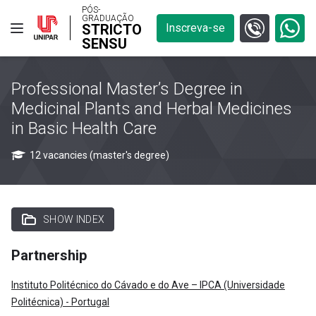
PÓS-
GRADUAÇÃO
STRICTO
Inscreva-se
SENSU
Professional Master’s Degree in
Medicinal Plants and Herbal Medicines
in Basic Health Care
12 vacancies (master's degree)
SHOW INDEX
Partnership
lnstituto Politécnico do Cávado e do Ave – IPCA (Universidade
Politécnica) - Portugal