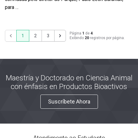
para …
Página
1
de
4
.
1
2
3
Exibindo
20
registros por página.
Anterior
Próximo
Maestría y Doctorado en Ciencia Animal
con énfasis en Productos Bioactivos
Suscríbete Ahora