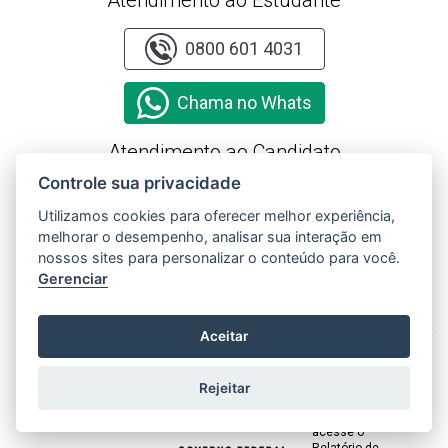
Atendimento ao Estudante
0800 601 4031
Chama no Whats
Atendimento ao Candidato
Controle sua privacidade
0800 601 4031
Utilizamos cookies para oferecer melhor experiência,
melhorar o desempenho, analisar sua interação em
Chama no Whats
nossos sites para personalizar o conteúdo para você.
Gerenciar
Consulte o cadastro
X
da instituição no
Aceitar
sistema e-MEC
Rejeitar
Clique aqui e
acesse o
Relatório de