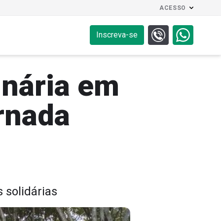
ACESSO
Inscreva-se
inária em
rnada
 solidárias