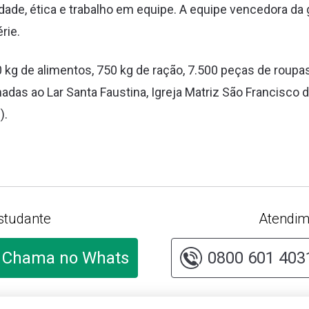
edade, ética e trabalho em equipe. A equipe vencedora da 
rie.
 kg de alimentos, 750 kg de ração, 7.500 peças de roupa
das ao Lar Santa Faustina, Igreja Matriz São Francisco
).
studante
Atendim
Chama no Whats
0800 601 403
lte o cadastro
Cliqu