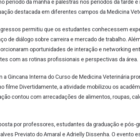
o período da manhã e palestras nos períodos da tarde e n
uação destacada em diferentes campos da Medicina Vete
Egressos permitiu que os estudantes conhecessem exper
ço de diálogo sobre carreira e mercado de trabalho. Além
porcionaram oportunidades de interação e networking en
es com as rotinas profissionais e perspectivas da área.
a Gincana Interna do Curso de Medicina Veterinária p
no filme Divertidamente, a atividade mobilizou os acadê
A ação contou com arrecadações de alimentos, roupas, cal
osta por professores, estudantes da graduação e pós-g
alves Previato do Amaral e Adrielly Dissenha. O evento 