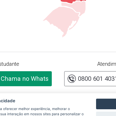
studante
Atendim
Chama no Whats
0800 601 403
lte o cadastro
Cliqu
acidade
tituição no
Relat
ma e-MEC
Iguald
ra oferecer melhor experiência, melhorar o
Mulhe
sua interação em nossos sites para personalizar o