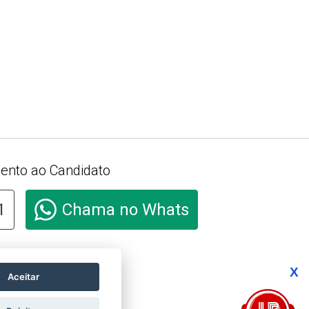
ento ao Candidato
1
Chama no Whats
e aqui e acesse o
X
ório de Transparência e
Aceitar
ade Salarial de
res e Homens