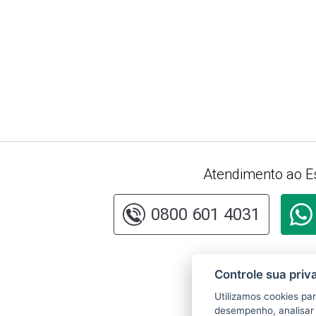
Atendimento ao E
0800 601 4031
Consu
Controle sua priv
da ins
siste
Utilizamos cookies pa
desempenho, analisar 