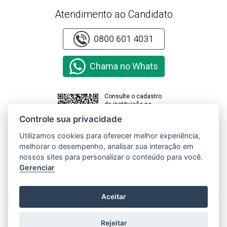
Atendimento ao Candidato
0800 601 4031
Chama no Whats
Consulte o cadastro
da instituição no
sistema e-MEC
Controle sua privacidade
Utilizamos cookies para oferecer melhor experiência,
melhorar o desempenho, analisar sua interação em
Clique aqui e
acesse o
nossos sites para personalizar o conteúdo para você.
Relatório de
Gerenciar
Transparência
e Igualdade
Salarial de
X
Aceitar
Mulheres e
Homens
Rejeitar
Copyright © 2000 - 2026 Universidade Paranaense. Todos os direitos