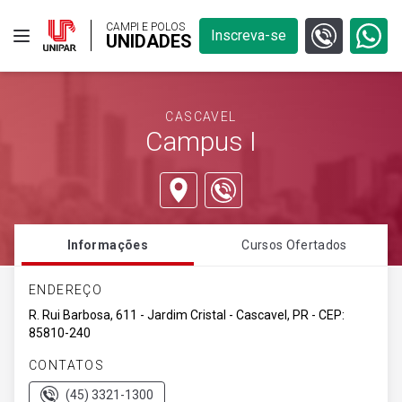
CAMPI E POLOS
Inscreva-se
UNIDADES
CASCAVEL
Campus I
Informações
Cursos Ofertados
ENDEREÇO
R. Rui Barbosa, 611 - Jardim Cristal - Cascavel, PR - CEP:
85810-240
CONTATOS
(45) 3321-1300