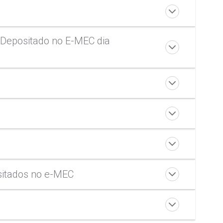
- Depositado no E-MEC dia
no da CPA e Revoga a Resolução UNIPAR 22/2024
ositados no e-MEC
ltrão
PA