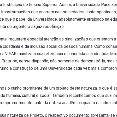
a Instituição de Ensino Superior. Assim, a Universidade Parana
transformações que ocorrem nas sociedades contemporâneas, e
de que o papel da Universidade, absolutamente arraigado na edu
sita de urgente e sagaz redefinição.
ente, requerem especial atenção as sinalizações que orientam a 
 cidadania e da inclusão social da pessoa humana. Como cons
 a UNIPAR manifesta sua referência e consolida sua identidade 
al. Trata-se, nesse diapasão, não somente de demonstrá-la, mas p
 rumo à construção de uma Universidade cada vez mais comprome
s o cunho promitente de um projeto desta natureza, o que é salut
ade humana, cultural e social. Também reconhecemos que sua im
comprometimento tanto da esfera acadêmica quanto da administr
ua natureza de Projeto, o respectivo documento apresenta-se e 