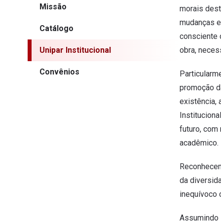
Missão
morais dest
mudanças e 
Catálogo
consciente 
Unipar Institucional
obra, neces
Convênios
Particularm
promoção da
existência,
Institucion
futuro, com
acadêmico.
Reconhecemo
da diversid
inequívoco 
Assumindo s