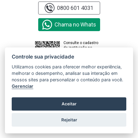
0800 601 4031
Chama no Whats
Consulte o cadastro
da instituição no
sistema e-MEC
Controle sua privacidade
Utilizamos cookies para oferecer melhor experiência,
melhorar o desempenho, analisar sua interação em
Clique aqui e
acesse o
nossos sites para personalizar o conteúdo para você.
Relatório de
Gerenciar
Transparência
e Igualdade
Salarial de
X
Aceitar
Mulheres e
Homens
Rejeitar
Copyright © 2000 - 2026 Universidade Paranaense. Todos os direitos
reservados.
Gerenciar cookies