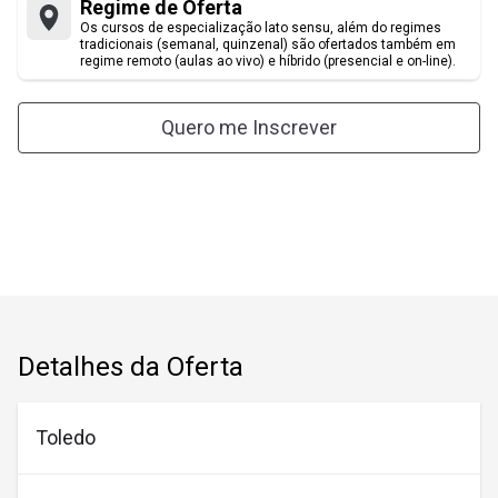
Regime de Oferta
Planejamento e Gestão Estratégica
Patricia Portela Pizzi
Os cursos de especialização lato sensu, além do regimes
tradicionais (semanal, quinzenal) são ofertados também em
regime remoto (aulas ao vivo) e híbrido (presencial e on-line).
Renato Muller
Quero me Inscrever
Detalhes da Oferta
Toledo