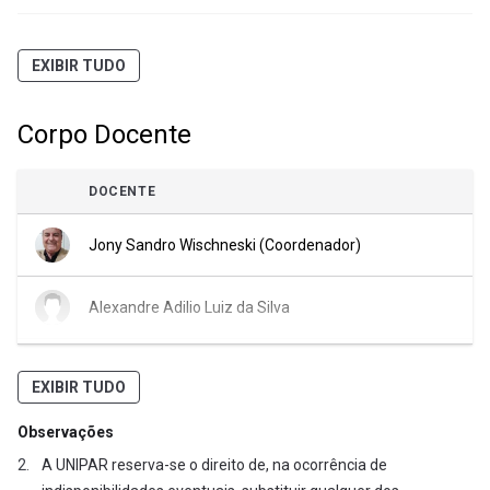
Credito Rural e Transformação
EXIBIR TUDO
Estratégica dos Cenários Econômicos
Corpo Docente
Doutrina e Princípios do
Cooperativismo de Crédito
DOCENTE
ESG e Ética Empresarial: Prevenindo
Jony Sandro Wischneski (Coordenador)
Riscos e Criando Valor
Alexandre Adilio Luiz da Silva
Estratégias de Marketing e Relações
com os Cooperados
Ariane dos Santos Pedroso
EXIBIR TUDO
Gerenciamento de Risco em Análise de
Crédito
Observações
Cleisson Cesar Sabatovytch
A UNIPAR reserva-se o direito de, na ocorrência de