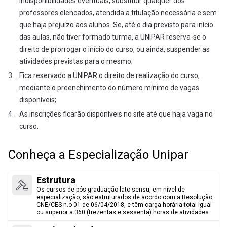
indisponibilidades eventuais, substituir qualquer dos
Gestão Estratégica de Pessoas e Clima
Christian Maycon de Cristo
professores elencados, atendida a titulação necessária e sem
Organizacional
que haja prejuízo aos alunos. Se, até o dia previsto para início
Dulce Alves da Silva Nakamura
das aulas, não tiver formado turma, a UNIPAR reserva-se o
Governança Corporativa e Cooperativa
direito de prorrogar o início do curso, ou ainda, suspender as
Elisia Aparecida dos Santos Franco
atividades previstas para o mesmo;
Inovação Tecnológica, Inteligência
Fica reservado a UNIPAR o direito de realização do curso,
Artificial e Chat GPT
mediante o preenchimento do número mínimo de vagas
Elizandra Thomazoni de Luca
disponíveis;
As inscrições ficarão disponíveis no site até que haja vaga no
Jailson de Oliveira Arieira
Introdução as Certificações ANBIMA.
curso.
Juliano Fuzinatto
Legislação Aplicada as Cooperativas
Conheça a Especialização Unipar
de Crédito
Leandro Kühl
Estrutura
Liderança Eficaz: Comunicação, Ética e
Os cursos de pós-graduação lato sensu, em nível de
(suitability),
especialização, são estruturados de acordo com a Resolução
Negociação
Marco Aurélio Scartezini Soares de Meirelles
CNE/CES n.o 01 de 06/04/2018, e têm carga horária total igual
ou superior a 360 (trezentas e sessenta) horas de atividades.