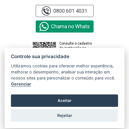
0800 601 4031
Chama no Whats
Consulte o cadastro
da instituição no
sistema e-MEC
Controle sua privacidade
Utilizamos cookies para oferecer melhor experiência,
melhorar o desempenho, analisar sua interação em
Clique aqui e
nossos sites para personalizar o conteúdo para você.
acesse o
Relatório de
Gerenciar
Transparência
e Igualdade
Salarial de
X
Aceitar
Mulheres e
Homens
Rejeitar
Copyright © 2000 - 2026 Universidade Paranaense. Todos os direitos
reservados.
Gerenciar cookies