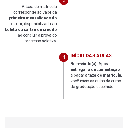
7º SEMESTRE
A taxa de matrícula
corresponde ao valor da
35
Projeto Integrador em Educação Física VII
primeira mensalidade do
curso
, disponibilizada via
boleto ou cartão de crédito
36
Currículo da Educação Básica
ao concluir a prova do
processo seletivo.
37
Metodologia do Ensino na Educação Física II
INÍCIO DAS AULAS
38
Fundamentos da Didática
Bem-vindo(a)!
Após
entregar a documentação
e pagar a
taxa de matrícula
,
39
Estágio Supervisionado em Educação Física Escolar
você inicia as aulas do curso
de graduação escolhido.
40
Transtornos de Aprendizagem I
8º SEMESTRE
41
Projeto Integrador em Educação Física VIII