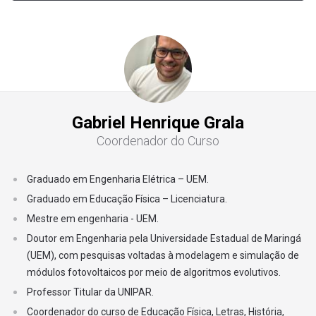
14
Recreação e Lazer
15
Esporte Individual
16
Gabriel Henrique Grala
Projeto Integrador em Educação Física III
Coordenador do Curso
4º SEMESTRE
Graduado em Engenharia Elétrica – UEM.
17
Metodologia da Pesquisa
Graduado em Educação Física – Licenciatura.
Mestre em engenharia - UEM.
18
Dança e Folclore
Doutor em Engenharia pela Universidade Estadual de Maringá
(UEM), com pesquisas voltadas à modelagem e simulação de
19
Ginástica
módulos fotovoltaicos por meio de algoritmos evolutivos.
Professor Titular da UNIPAR.
20
Medidas e Avaliação
Coordenador do curso de Educação Física, Letras, História,