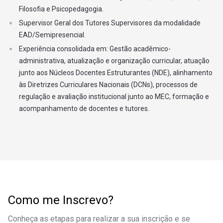
Filosofia e Psicopedagogia.
21
Projeto Integrador em Educação Física IV
Supervisor Geral dos Tutores Supervisores da modalidade
EAD/Semipresencial.
5º SEMESTRE
Experiência consolidada em: Gestão acadêmico-
administrativa, atualização e organização curricular, atuação
22
Projeto Integrador em Educação Física V
junto aos Núcleos Docentes Estruturantes (NDE), alinhamento
às Diretrizes Curriculares Nacionais (DCNs), processos de
Fundamentos Históricos, Filosóficos e Sociológico
23
regulação e avaliação institucional junto ao MEC, formação e
Educação
acompanhamento de docentes e tutores.
24
Metodologia do Ensino na Educação Física I
25
Pensamento Computacional
26
Gestão Educacional
Como me Inscrevo?
27
Diversidade Cultural e Cidadania
Conheça as etapas para realizar a sua inscrição e se