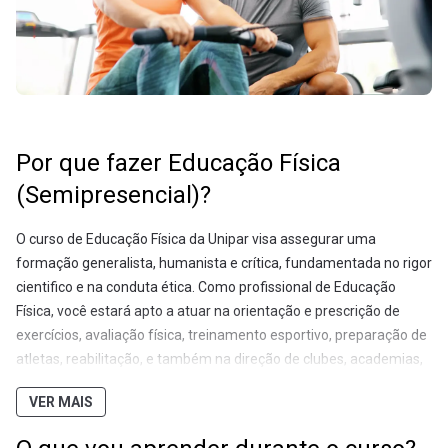
Por que fazer Educação Física
(Semipresencial)?
O curso de Educação Física da Unipar visa assegurar uma
formação generalista, humanista e crítica, fundamentada no rigor
cientifico e na conduta ética. Como profissional de Educação
Física, você estará apto a atuar na orientação e prescrição de
exercícios, avaliação física, treinamento esportivo, preparação de
atletas, reabilitação, e também na direção de clubes, academias,
hotéis, empresas e spas nas áreas de atividade física e recreação.
VER MAIS
Também será seu papel promover e proteger a saúde em todos
os seus aspectos, auxiliando e estimulando as pessoas na adoção