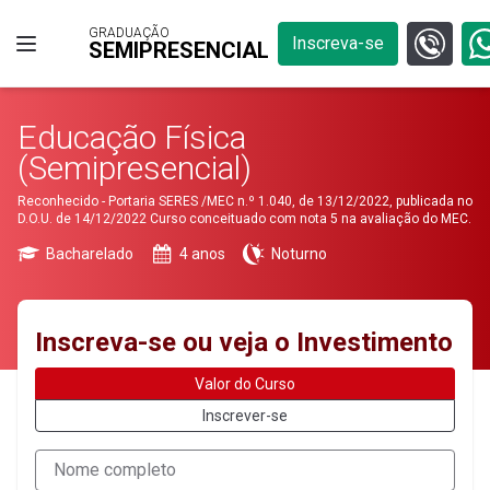
GRADUAÇÃO
Inscreva-se
SEMIPRESENCIAL
Educação Física
(Semipresencial)
Reconhecido - Portaria SERES /MEC n.º 1.040, de 13/12/2022, publicada no
D.O.U. de 14/12/2022 Curso conceituado com nota 5 na avaliação do MEC.
Bacharelado
4 anos
Noturno
Inscreva-se ou veja o Investimento
Valor do Curso
Inscrever-se