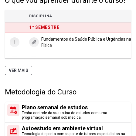
O que vou aprender durante o curso?
de um estilo saudável de vida.
DISCIPLINA
1º SEMESTRE
Fundamentos da Saúde Pública e Urgências na At
1
Física
2
Organização e Gestão de Eventos
VER MAIS
3
Aptidão Física para a Saúde
Metodologia do Curso
4
Esportes de Aventura e Natureza
Plano semanal de estudos
5
Projeto Integrador em Educação Física I
Tenha controle da sua rotina de estudos com uma
programação semanal sob medida;
2º SEMESTRE
Autoestudo em ambiente virtual
Tecnologia de ponta com suporte de tutores especialistas na