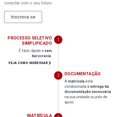
conectar com o seu futuro.
28
Estágio Supervisionado em Educação Física Escola
Inscreva-se
6º SEMESTRE
29
Projeto Integrador em Educação Física VI
PROCESSO SELETIVO
SIMPLIFICADO
30
Fundamentos da Aprendizagem
É fácil, rápido e
sem
burocracia.
31
Educação Inclusiva e LIBRAS
VEJA COMO INGRESSAR
DOCUMENTAÇÃO
32
Métodos do treinamento esportivo
A
matrícula
está
condicionada à
entrega da
33
Políticas Públicas e Legislação da Educação Bási
documentação necessária
na sua unidade ou polo de
apoio.
34
Estágio Supervisionado em Educação Física Escola
MATRÍCULA