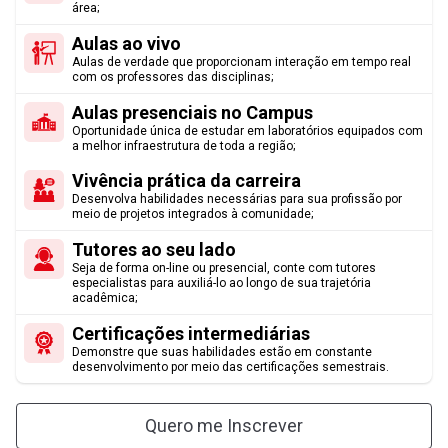
área;
6
Bases Biológicas e Bioquímicas
Aulas ao vivo
Aulas de verdade que proporcionam interação em tempo real
7
Biomecânica e Cinesiologia
com os professores das disciplinas;
Aulas presenciais no Campus
8
Educação Física Adaptada e Inclusão Social
Oportunidade única de estudar em laboratórios equipados com
a melhor infraestrutura de toda a região;
Vivência prática da carreira
9
Anatomia Humana
Desenvolva habilidades necessárias para sua profissão por
meio de projetos integrados à comunidade;
10
Esporte Coletivo
Tutores ao seu lado
Seja de forma on-line ou presencial, conte com tutores
especialistas para auxiliá-lo ao longo de sua trajetória
11
Projeto Integrador em Educação Física II
acadêmica;
Certificações intermediárias
3º SEMESTRE
Demonstre que suas habilidades estão em constante
desenvolvimento por meio das certificações semestrais.
12
Fisiologia Humana
Quero me Inscrever
13
Crescimento, Desenvolvimento e Aprendizagem