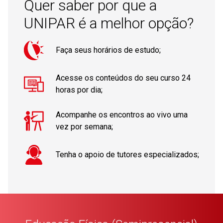
Quer saber por que a
42
Antropologia Filosófica
UNIPAR é a melhor opção?
43
Psicologia do esporte
Faça seus horários de estudo;
44
Processos Avalitivos na Educação Básica
Acesse os conteúdos do seu curso 24
horas por dia;
45
Produção Científica na Educação Física
Acompanhe os encontros ao vivo uma
vez por semana;
Tenha o apoio de tutores especializados;