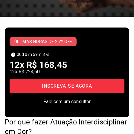
ÚLTIMAS HORAS DE 25% OFF
00
d
07
h
59
m
37
s
12x R$ 168,45
12x R$ 224,60
INSCREVA-SE AGORA
Fale com um consultor
Por que fazer Atuação Interdisciplinar
em Dor?