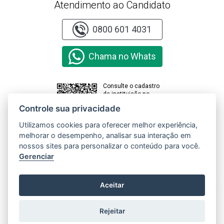
Atendimento ao Candidato
0800 601 4031
Chama no Whats
Consulte o cadastro
da instituição no
sistema e-MEC
Controle sua privacidade
Utilizamos cookies para oferecer melhor experiência,
melhorar o desempenho, analisar sua interação em
Clique aqui e
acesse o
nossos sites para personalizar o conteúdo para você.
Relatório de
Gerenciar
Transparência
e Igualdade
Salarial de
X
Aceitar
Mulheres e
Homens
Rejeitar
Copyright © 2000 - 2026 Universidade Paranaense. Todos os direitos
reservados.
Gerenciar cookies