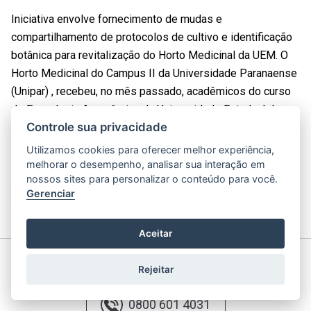
Iniciativa envolve fornecimento de mudas e
compartilhamento de protocolos de cultivo e identificação
botânica para revitalização do Horto Medicinal da UEM. O
Horto Medicinal do Campus II da Universidade Paranaense
(Unipar) , recebeu, no mês passado, acadêmicos do curso
de Engenharia Agronômica da Universidade Estadual de
Controle sua privacidade
Maringá (UEM), campus em Umuarama, …
Utilizamos cookies para oferecer melhor experiência,
melhorar o desempenho, analisar sua interação em
nossos sites para personalizar o conteúdo para você.
Página
1
de
66
.
1
2
3
Gerenciar
Exibindo
20
registros por página.
Anterior
Próximo
X
Aceitar
Atendimento ao Estudante
Rejeitar
0800 601 4031