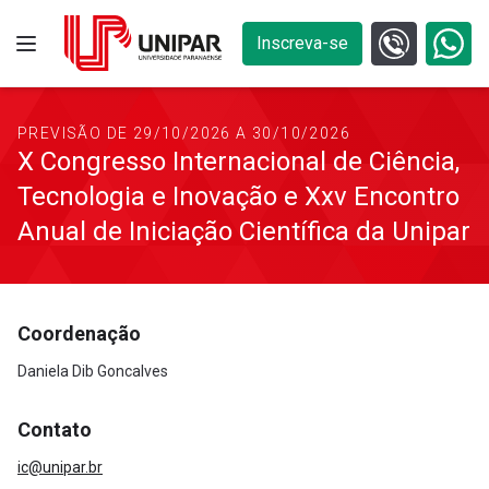
Inscreva-se
PREVISÃO DE 29/10/2026 A 30/10/2026
X Congresso Internacional de Ciência,
Tecnologia e Inovação e Xxv Encontro
Anual de Iniciação Científica da Unipar
Coordenação
Daniela Dib Goncalves
Contato
ic@unipar.br