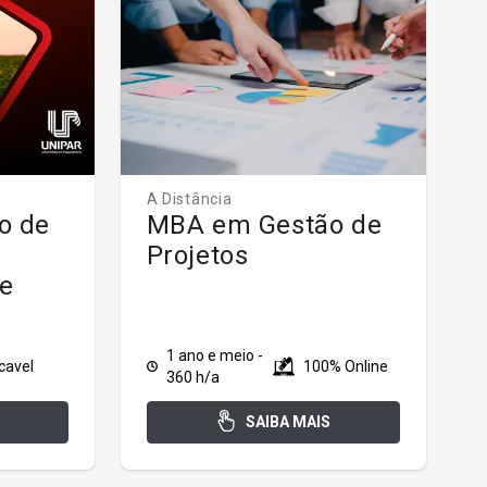
A Distância
o de
MBA em Gestão de
Projetos
de
1 ano e meio -
cavel
100% Online
360 h/a
SAIBA MAIS