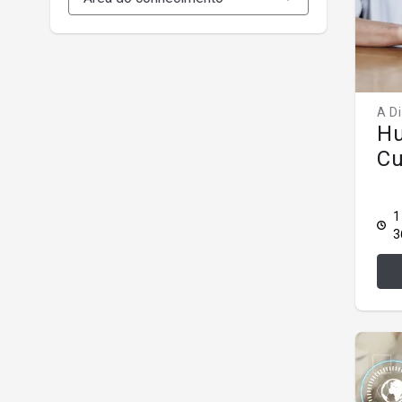
A D
Hu
Cu
1
3