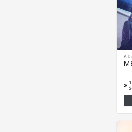
A D
MB
1
3