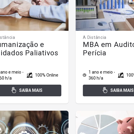
istância
A Distância
manização e
MBA em Audito
idados Paliativos
Perícia
 ano e meio -
1 ano e meio -
100% Online
100
60 h/a
360 h/a
SAIBA MAIS
SAIBA MAIS