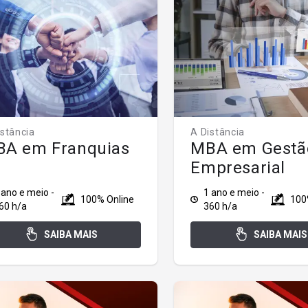
istância
A Distância
A em Franquias
MBA em Gestã
Empresarial
 ano e meio -
1 ano e meio -
100% Online
100
60 h/a
360 h/a
SAIBA MAIS
SAIBA MAIS