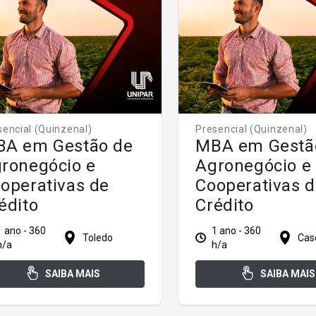
sencial (Quinzenal)
Presencial (Quinzenal)
A em Gestão de
MBA em Gestã
ronegócio e
Agronegócio e
operativas de
Cooperativas 
édito
Crédito
1 ano - 360
1 ano - 360
Toledo
Cas
h/a
h/a
SAIBA MAIS
SAIBA MAIS