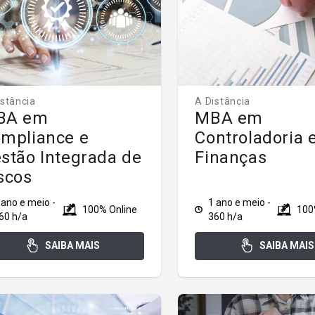
istância
A Distância
BA em
MBA em
mpliance e
Controladoria 
stão Integrada de
Finanças
scos
 ano e meio -
1 ano e meio -
100% Online
100
60 h/a
360 h/a
SAIBA MAIS
SAIBA MAIS