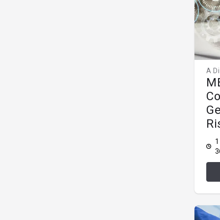
A D
M
Co
Ge
Ri
1
3