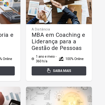
A Distância
ria e
MBA em Coaching e
Liderança para a
Gestão de Pessoas
1 ano e meio -
% Online
100% Online
360 h/a
SAIBA MAIS