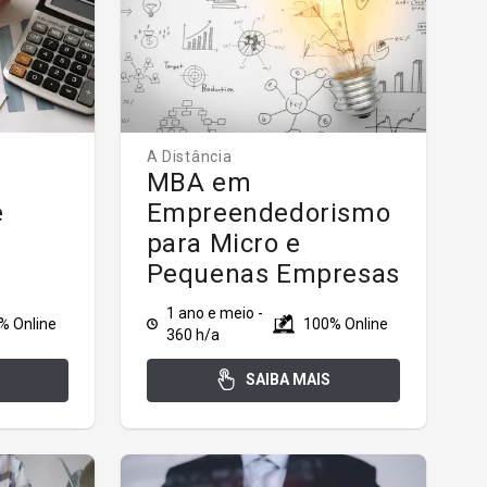
A Distância
MBA em
e
Empreendedorismo
para Micro e
Pequenas Empresas
1 ano e meio -
% Online
100% Online
360 h/a
SAIBA MAIS