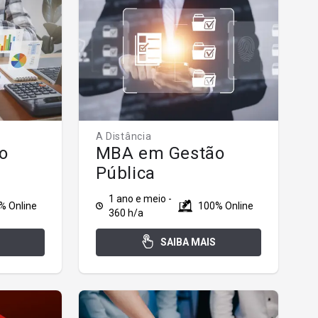
A Distância
o
MBA em Gestão
Pública
1 ano e meio -
% Online
100% Online
360 h/a
SAIBA MAIS