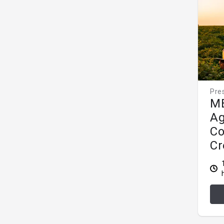
Pre
MB
Ag
Co
Cr