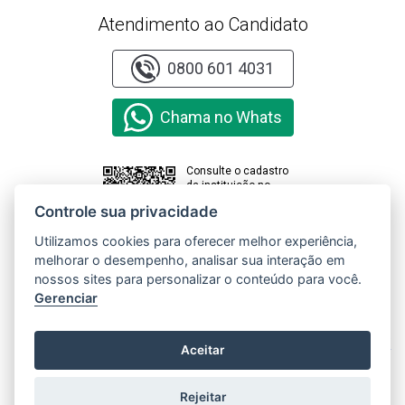
Atendimento ao Candidato
0800 601 4031
Chama no Whats
Consulte o cadastro
da instituição no
sistema e-MEC
Controle sua privacidade
Utilizamos cookies para oferecer melhor experiência,
melhorar o desempenho, analisar sua interação em
Clique aqui e
nossos sites para personalizar o conteúdo para você.
acesse o
Relatório de
Gerenciar
Transparência
e Igualdade
Salarial de
X
Aceitar
Mulheres e
Homens
Rejeitar
Copyright © 2000 - 2026 Universidade Paranaense. Todos os direitos