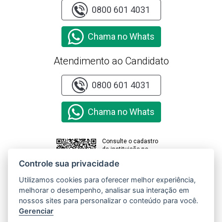
0800 601 4031
Chama no Whats
Atendimento ao Candidato
0800 601 4031
Chama no Whats
Consulte o cadastro
da instituição no
sistema e-MEC
Controle sua privacidade
Utilizamos cookies para oferecer melhor experiência,
melhorar o desempenho, analisar sua interação em
Clique aqui e
nossos sites para personalizar o conteúdo para você.
acesse o
Relatório de
Gerenciar
Transparência