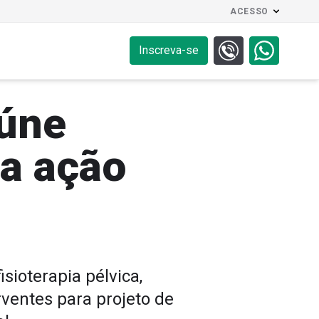
ACESSO
Inscreva-se
eúne
za ação
sioterapia pélvica,
ventes para projeto de