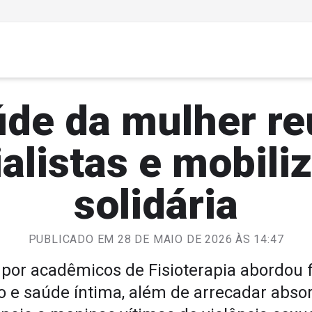
de da mulher r
alistas e mobili
solidária
PUBLICADO EM 28 DE MAIO DE 2026 ÀS 14:47
or acadêmicos de Fisioterapia abordou fi
o e saúde íntima, além de arrecadar absor