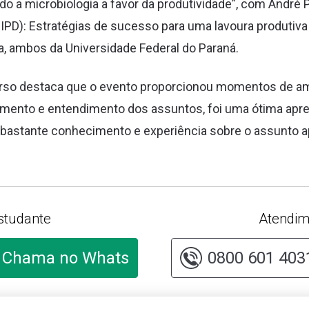
ndo a microbiologia a favor da produtividade”, com André
IPD): Estratégias de sucesso para uma lavoura produtiva 
ta, ambos da Universidade Federal do Paraná.
rso destaca que o evento proporcionou momentos de am
imento e entendimento dos assuntos, foi uma ótima ap
 bastante conhecimento e experiência sobre o assunto a
studante
Atendim
Chama no Whats
0800 601 403
lte o cadastro
Cliqu