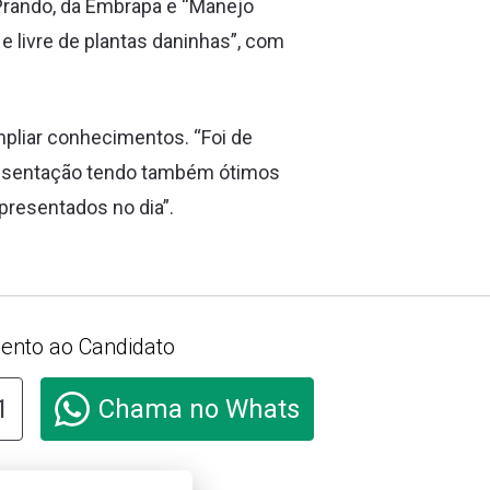
 Prando, da Embrapa e “Manejo
e livre de plantas daninhas”, com
pliar conhecimentos. “Foi de
resentação tendo também ótimos
presentados no dia”.
ento ao Candidato
1
Chama no Whats
e aqui e acesse o