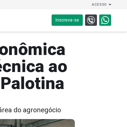
ACESSO
Inscreva-se
ronômica
écnica ao
 Palotina
 área do agronegócio