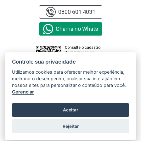
0800 601 4031
Chama no Whats
Consulte o cadastro
da instituição no
sistema e-MEC
Controle sua privacidade
Utilizamos cookies para oferecer melhor experiência,
melhorar o desempenho, analisar sua interação em
Clique aqui e
acesse o
nossos sites para personalizar o conteúdo para você.
Relatório de
Gerenciar
Transparência
e Igualdade
Salarial de
X
Aceitar
Mulheres e
Homens
Rejeitar
Copyright © 2000 - 2026 Universidade Paranaense. Todos os direitos
reservados.
Gerenciar cookies