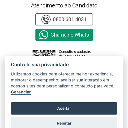
Atendimento ao Candidato
0800 601 4031
Chama no Whats
Consulte o cadastro
da instituição no
sistema e-MEC
Controle sua privacidade
Utilizamos cookies para oferecer melhor experiência,
melhorar o desempenho, analisar sua interação em
Clique aqui e
acesse o
nossos sites para personalizar o conteúdo para você.
Relatório de
Gerenciar
Transparência
e Igualdade
Salarial de
X
Aceitar
Mulheres e
Homens
Rejeitar
Copyright © 2000 - 2026 Universidade Paranaense. Todos os direitos