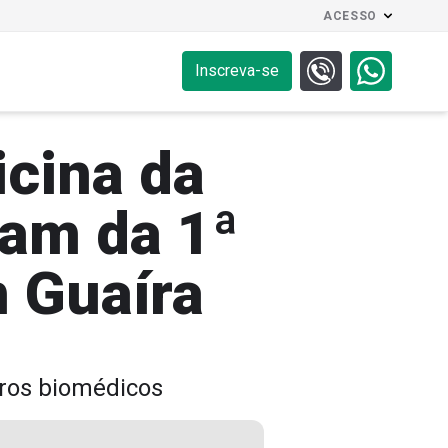
ACESSO
Inscreva-se
cina da
pam da 1ª
 Guaíra
uros biomédicos