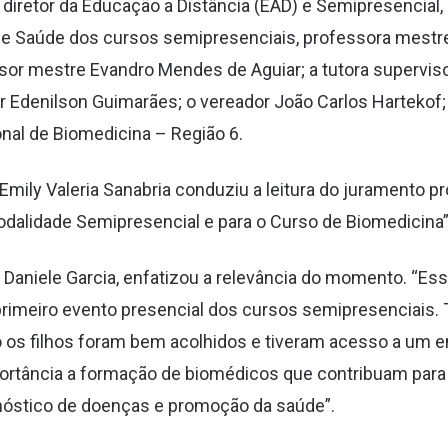
o diretor da Educação a Distância (EAD) e Semipresencial
de Saúde dos cursos semipresenciais, professora mestr
sor mestre Evandro Mendes de Aguiar; a tutora superviso
sor Edenilson Guimarães; o vereador João Carlos Hartekof
nal de Biomedicina – Região 6.
Emily Valeria Sanabria conduziu a leitura do juramento pro
alidade Semipresencial e para o Curso de Biomedicina”,
 Daniele Garcia, enfatizou a relevância do momento. “Es
 primeiro evento presencial dos cursos semipresenciais. 
os filhos foram bem acolhidos e tiveram acesso a um en
ortância a formação de biomédicos que contribuam para
gnóstico de doenças e promoção da saúde”.