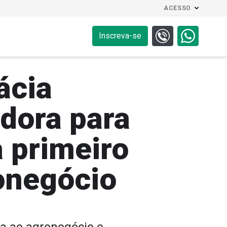
ACESSO
Inscreva-se
ácia
dora para
a primeiro
onegócio