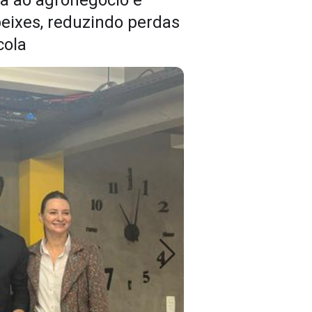
da ao agronegócio e
eixes, reduzindo perdas
cola