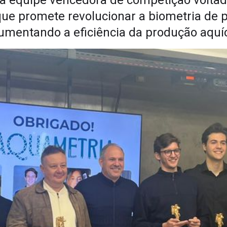
ra equipe vencedora de competição volta
que promete revolucionar a biometria de p
umentando a eficiência da produção aquí