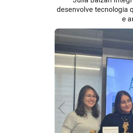
Júlia Balzan integ
desenvolve tecnologia 
e a