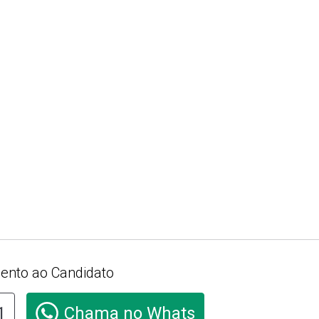
ento ao Candidato
1
Chama no Whats